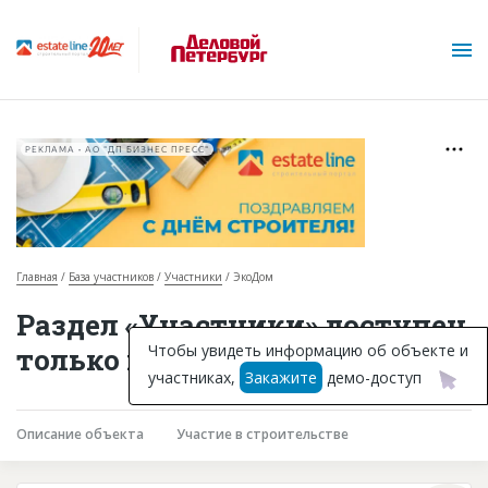
РЕКЛАМА • АО "ДП БИЗНЕС ПРЕСС"
Главная
База участников
Участники
ЭкоДом
О проекте
Раздел «Участники» доступен
Горячие объекты
Чтобы увидеть информацию об объекте и
только подписчикам
участниках,
Закажите
демо-доступ
База строящихся объектов
Инвестпроекты
Описание объекта
Участие в строительстве
Глоссарий