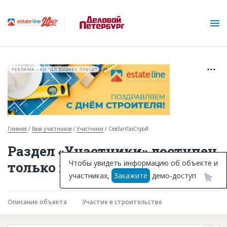
РЕКЛАМА • АО "ДП БИЗНЕС ПРЕСС"
Главная
База участников
Участники
СевЗапГазСтрой
О проекте
Раздел «Участники» доступен
Горячие объекты
Чтобы увидеть информацию об объекте и
только подписчикам
участниках,
Закажите
демо-доступ
База строящихся объектов
Инвестпроекты
Описание объекта
Участие в строительстве
Глоссарий