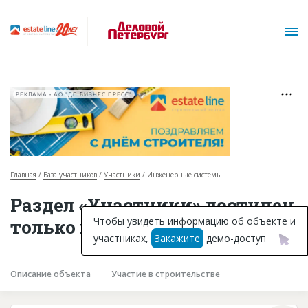
РЕКЛАМА • АО "ДП БИЗНЕС ПРЕСС"
Главная
База участников
Участники
Инженерные системы
О проекте
Раздел «Участники» доступен
Горячие объекты
Чтобы увидеть информацию об объекте и
только подписчикам
участниках,
Закажите
демо-доступ
База строящихся объектов
Инвестпроекты
Описание объекта
Участие в строительстве
Глоссарий