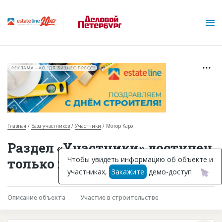
РЕКЛАМА • АО "ДП БИЗНЕС ПРЕСС"
Главная
База участников
Участники
Мотор Карэ
О проекте
Раздел «Участники» доступен
Горячие объекты
Чтобы увидеть информацию об объекте и
только подписчикам
участниках,
Закажите
демо-доступ
База строящихся объектов
Инвестпроекты
Описание объекта
Участие в строительстве
Глоссарий