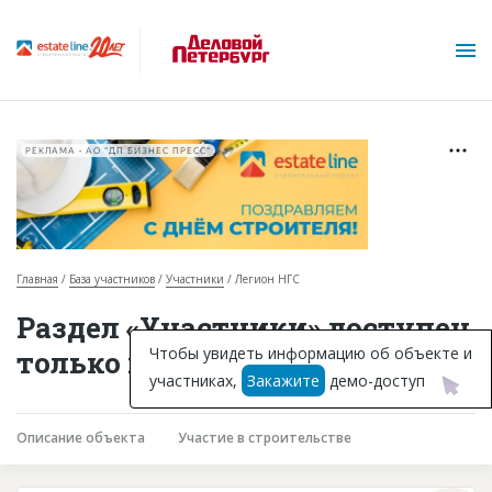
РЕКЛАМА • АО "ДП БИЗНЕС ПРЕСС"
Главная
База участников
Участники
Легион НГС
О проекте
Раздел «Участники» доступен
Горячие объекты
Чтобы увидеть информацию об объекте и
только подписчикам
участниках,
Закажите
демо-доступ
База строящихся объектов
Инвестпроекты
Описание объекта
Участие в строительстве
Глоссарий