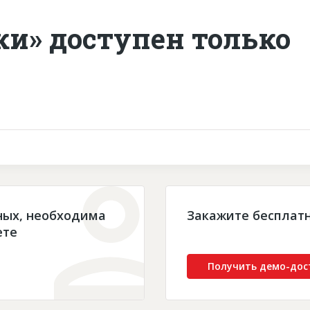
ки» доступен только
ных, необходима
Закажите бесплат
ете
Получить демо-дос