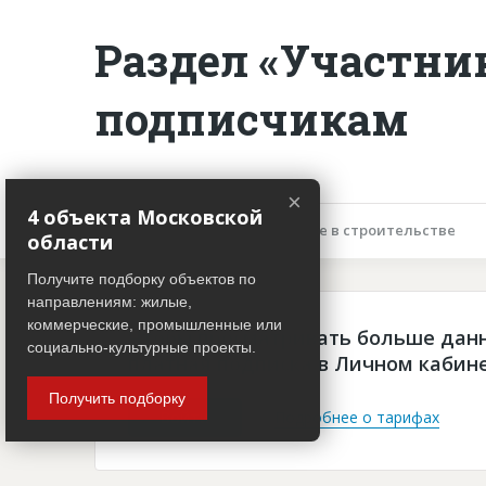
Раздел «Участни
подписчикам
×
4 объекта Московской
Описание объекта
Участие в строительстве
области
Получите подборку объектов по
направлениям: жилые,
коммерческие, промышленные или
Чтобы просматривать больше дан
социально-культурные проекты.
платная подписка в Личном кабин
Получить подборку
Войти
Подробнее о тарифах