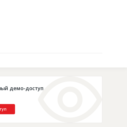
Контакты
ный демо-доступ
туп