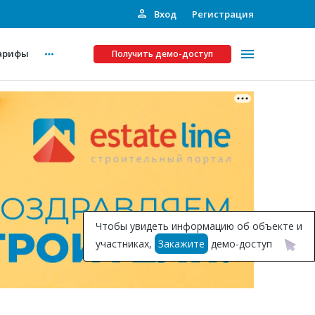
Вход
Регистрация
арифы
Получить демо-доступ
Платные услуги
ства
Рекламодателям
Call-центр
Инвестпроекты
ты
Чтобы увидеть информацию об объекте и
Подписка на Базу
участниках,
Закажите
демо-доступ
Пресс-релизы
Правила работы