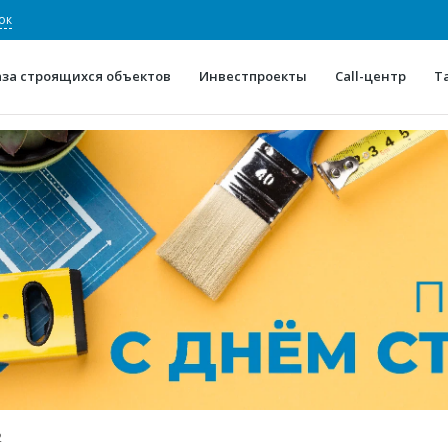
ок
аза строящихся объектов
Инвестпроекты
Call-центр
Т
О проекте
Конкурентные преимуще
Отзывы
Горячие объек
Глоссарий
Новости
2