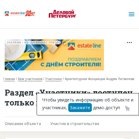
РЕКЛАМА • АО "ДП БИЗНЕС ПРЕСС"
Главная
База участников
Участники
Архитектурная Ассоциация Андрея Литвинова
О проекте
Раздел «Участники» доступен
Горячие объекты
Чтобы увидеть информацию об объекте и
только подписчикам
участниках,
Закажите
демо-доступ
База строящихся объектов
Инвестпроекты
Описание объекта
Участие в строительстве
Глоссарий