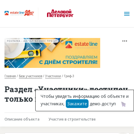
РЕКЛАМА • АО "ДП БИЗНЕС ПРЕСС"
Главная
База участников
Участники
Гриф-3
О проекте
Раздел «Участники» доступен
Горячие объекты
Чтобы увидеть информацию об объекте и
только подписчикам
участниках,
Закажите
демо-доступ
База строящихся объектов
Инвестпроекты
Описание объекта
Участие в строительстве
Глоссарий