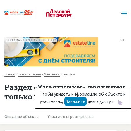
РЕКЛАМА • АО "ДП БИЗНЕС ПРЕСС"
Главная
База участников
Участники
Бета-Ком
О проекте
Раздел «Участники» доступен
Горячие объекты
Чтобы увидеть информацию об объекте и
только подписчикам
участниках,
Закажите
демо-доступ
База строящихся объектов
Инвестпроекты
Описание объекта
Участие в строительстве
Глоссарий