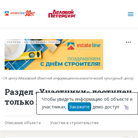
РЕКЛАМА • АО "ДП БИЗНЕС ПРЕСС"
МОК центр (Московский областной информационно-аналитический культурный центр)
О проекте
Раздел «Участники» доступен
Горячие объекты
Чтобы увидеть информацию об объекте и
только подписчикам
участниках,
Закажите
демо-доступ
База строящихся объектов
Инвестпроекты
Описание объекта
Участие в строительстве
Глоссарий