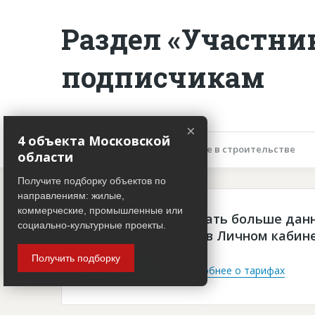
Раздел «Участни
подписчикам
×
4 объекта Московской
Описание объекта
Участие в строительстве
области
Получите подборку объектов по
направлениям: жилые,
коммерческие, промышленные или
Чтобы просматривать больше дан
социально-культурные проекты.
платная подписка в Личном кабин
Получить подборку
Войти
Подробнее о тарифах