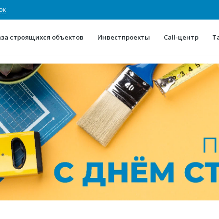
ок
аза строящихся объектов
Инвестпроекты
Call-центр
Т
О проекте
Конкурентные преимуще
Отзывы
Горячие объек
Глоссарий
Новости