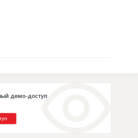
Контакты
ный демо-доступ
туп