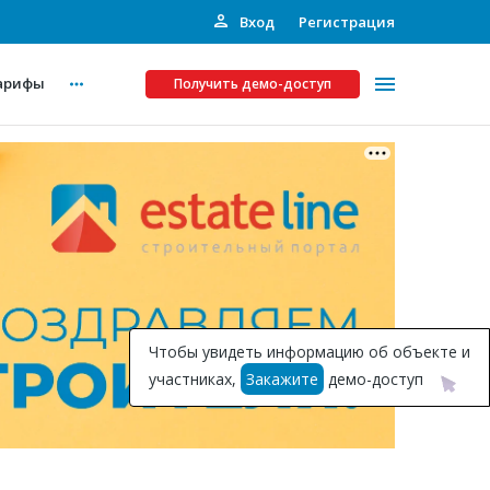
Вход
Регистрация
арифы
Получить демо-доступ
Платные услуги
ства
Рекламодателям
Call-центр
Инвестпроекты
ты
Чтобы увидеть информацию об объекте и
Подписка на Базу
участниках,
Закажите
демо-доступ
Пресс-релизы
Правила работы