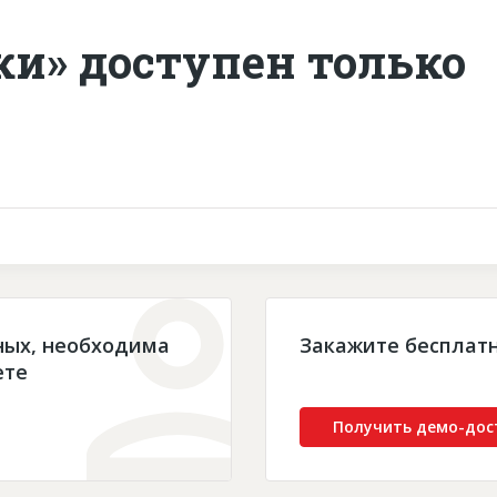
ки» доступен только
ных, необходима
Закажите бесплат
ете
Получить демо-дос