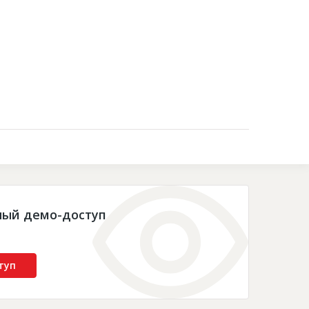
Контакты
ный демо-доступ
туп