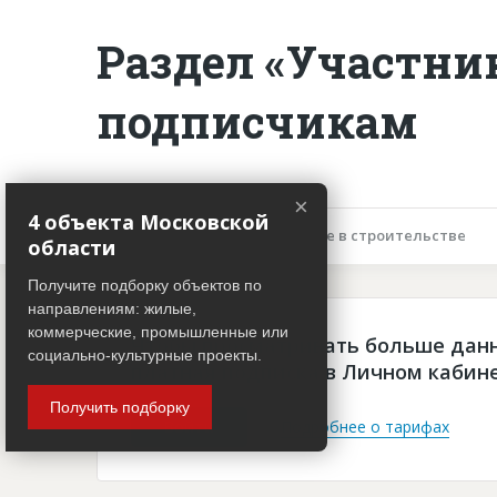
Раздел «Участни
подписчикам
×
4 объекта Московской
Описание объекта
Участие в строительстве
области
Получите подборку объектов по
направлениям: жилые,
коммерческие, промышленные или
Чтобы просматривать больше дан
социально-культурные проекты.
платная подписка в Личном кабин
Получить подборку
Войти
Подробнее о тарифах