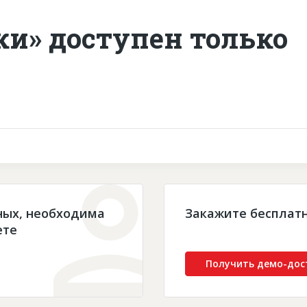
ки» доступен только
ных, необходима
Закажите бесплат
ете
Получить демо-дос