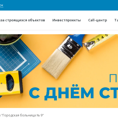
ок
аза строящихся объектов
Инвестпроекты
Call-центр
Т
О проекте
Конкурентные преимуще
Отзывы
Горячие объек
Глоссарий
Новости
 "Городская больница № 9"