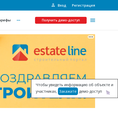
Вход
Регистрация
арифы
Получить демо-доступ
Платные услуги
ства
Рекламодателям
Call-центр
Инвестпроекты
ты
Чтобы увидеть информацию об объекте и
Подписка на Базу
участниках,
Закажите
демо-доступ
Пресс-релизы
Правила работы