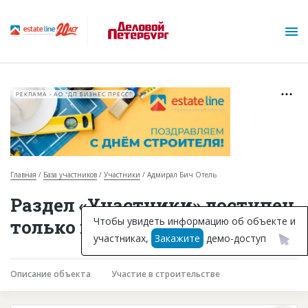
РЕКЛАМА • АО "ДП БИЗНЕС ПРЕСС"
Главная
База участников
Участники
Адмирал Бич Отель
О проекте
Раздел «Участники» доступен
Горячие объекты
Чтобы увидеть информацию об объекте и
только подписчикам
участниках,
Закажите
демо-доступ
База строящихся объектов
Инвестпроекты
Описание объекта
Участие в строительстве
Глоссарий