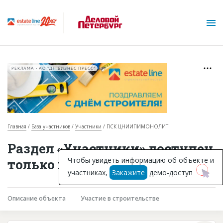
РЕКЛАМА • АО "ДП БИЗНЕС ПРЕСС"
Главная
База участников
Участники
ПСК ЦНИИПИМОНОЛИТ
О проекте
Раздел «Участники» доступен
Горячие объекты
Чтобы увидеть информацию об объекте и
только подписчикам
участниках,
Закажите
демо-доступ
База строящихся объектов
Инвестпроекты
Описание объекта
Участие в строительстве
Глоссарий