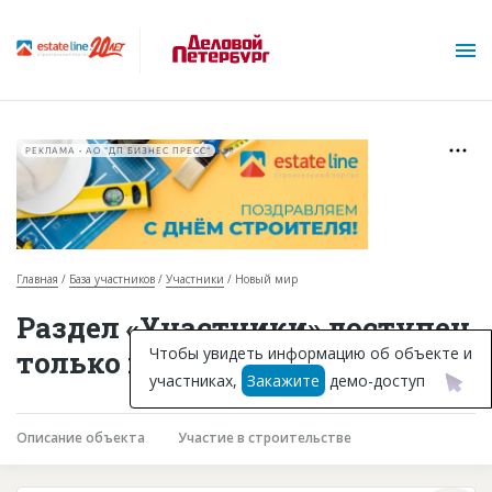
РЕКЛАМА • АО "ДП БИЗНЕС ПРЕСС"
Главная
База участников
Участники
Новый мир
О проекте
Раздел «Участники» доступен
Горячие объекты
Чтобы увидеть информацию об объекте и
только подписчикам
участниках,
Закажите
демо-доступ
База строящихся объектов
Инвестпроекты
Описание объекта
Участие в строительстве
Глоссарий