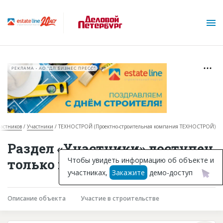
РЕКЛАМА • АО "ДП БИЗНЕС ПРЕСС"
частников
Участники
ТЕХНОСТРОЙ (Проектно-строительная компания ТЕХНОСТРОЙ)
О проекте
Раздел «Участники» доступен
Горячие объекты
Чтобы увидеть информацию об объекте и
только подписчикам
участниках,
Закажите
демо-доступ
База строящихся объектов
Инвестпроекты
Описание объекта
Участие в строительстве
Глоссарий