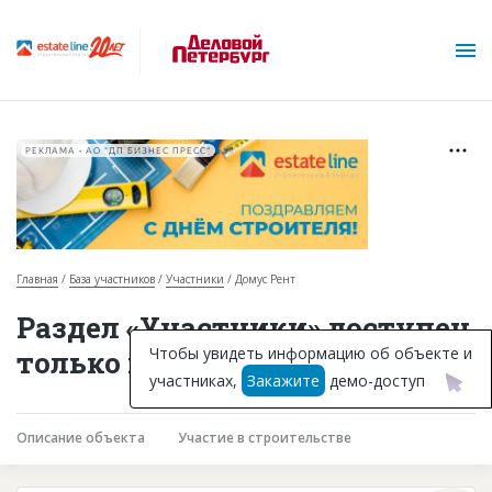
РЕКЛАМА • АО "ДП БИЗНЕС ПРЕСС"
Главная
База участников
Участники
Домус Рент
О проекте
Раздел «Участники» доступен
Горячие объекты
Чтобы увидеть информацию об объекте и
только подписчикам
участниках,
Закажите
демо-доступ
База строящихся объектов
Инвестпроекты
Описание объекта
Участие в строительстве
Глоссарий