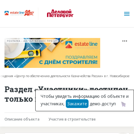
РЕКЛАМА • АО "ДП БИЗНЕС ПРЕСС"
ждения «Центр по обеспечению деятельности Казначейства России» в г. Новосибирске
О проекте
Раздел «Участники» доступен
Горячие объекты
Чтобы увидеть информацию об объекте и
только подписчикам
участниках,
Закажите
демо-доступ
База строящихся объектов
Инвестпроекты
Описание объекта
Участие в строительстве
Глоссарий