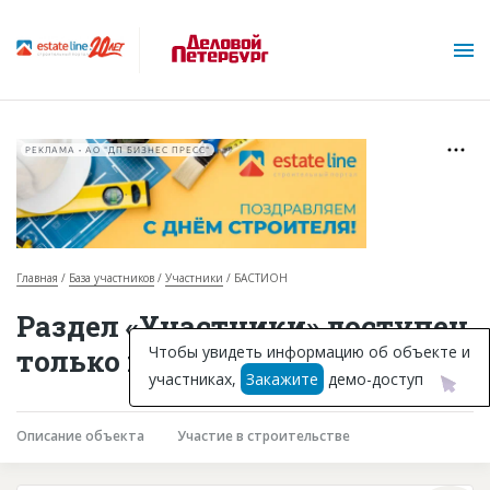
РЕКЛАМА • АО "ДП БИЗНЕС ПРЕСС"
Главная
База участников
Участники
БАСТИОН
О проекте
Раздел «Участники» доступен
Горячие объекты
Чтобы увидеть информацию об объекте и
только подписчикам
участниках,
Закажите
демо-доступ
База строящихся объектов
Инвестпроекты
Описание объекта
Участие в строительстве
Глоссарий