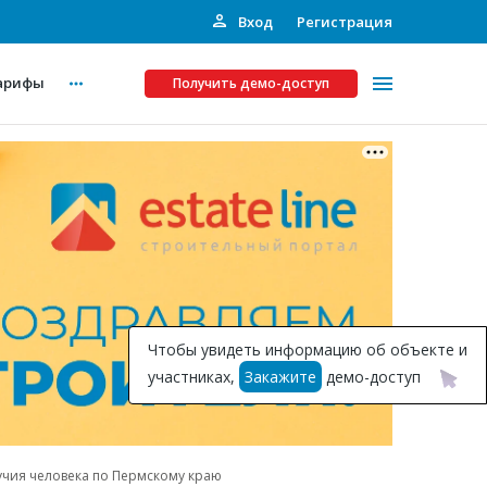
Вход
Регистрация
арифы
Получить демо-доступ
Платные услуги
ства
Рекламодателям
Call-центр
Инвестпроекты
ты
Чтобы увидеть информацию об объекте и
Подписка на Базу
участниках,
Закажите
демо-доступ
Пресс-релизы
Правила работы
учия человека по Пермскому краю