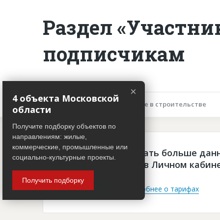
Раздел «Участни
подписчикам
×
4 объекта Московской
Описание объекта
Участие в строительстве
области
Получите подборку объектов по
направлениям: жилые,
коммерческие, промышленные или
Чтобы просматривать больше дан
социально-культурные проекты.
платная подписка в Личном кабин
Получить подборку
Войти
Подробнее о тарифах