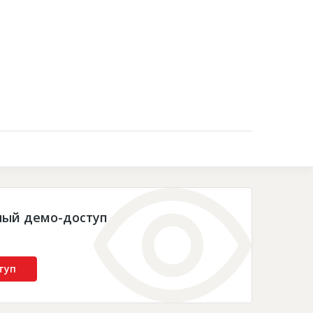
Контакты
ный демо-доступ
туп