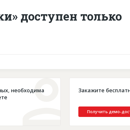
ки» доступен только
ных, необходима
Закажите бесплат
ете
Получить демо-дос