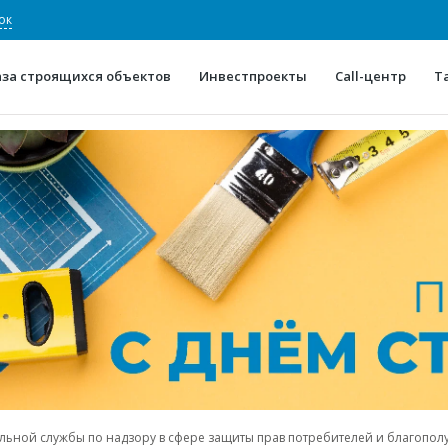
ок
аза строящихся объектов
Инвестпроекты
Call-центр
Т
О проекте
Конкурентные преимуще
Отзывы
Горячие объек
Глоссарий
Новости
ьной службы по надзору в сфере защиты прав потребителей и благопол