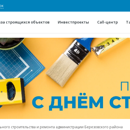
ок
аза строящихся объектов
Инвестпроекты
Call-центр
Т
О проекте
Конкурентные преимуще
Отзывы
Горячие объек
Глоссарий
Новости
ьного строительства и ремонта администрации Березовского района