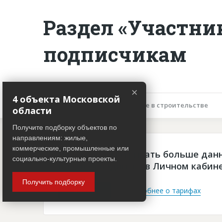
Раздел «Участни
подписчикам
×
4 объекта Московской
Описание объекта
Участие в строительстве
области
Получите подборку объектов по
направлениям: жилые,
коммерческие, промышленные или
Чтобы просматривать больше дан
социально-культурные проекты.
платная подписка в Личном кабин
Получить подборку
Войти
Подробнее о тарифах