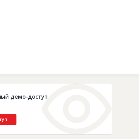
Контакты
ный демо-доступ
туп