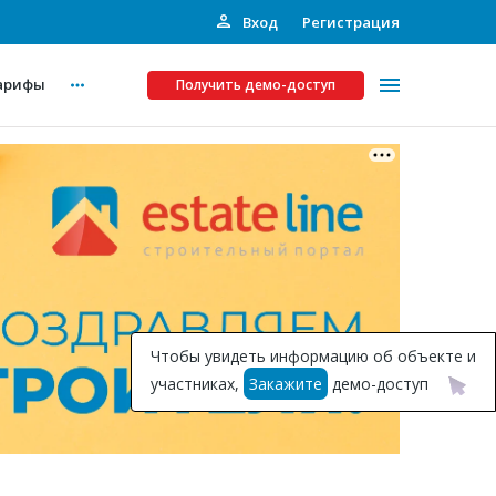
Вход
Регистрация
арифы
Получить демо-доступ
Платные услуги
ства
Рекламодателям
Call-центр
Инвестпроекты
ты
Чтобы увидеть информацию об объекте и
Подписка на Базу
участниках,
Закажите
демо-доступ
Пресс-релизы
Правила работы