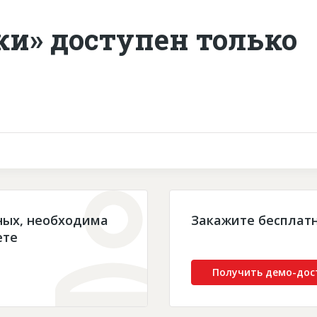
ки» доступен только
ных, необходима
Закажите бесплат
ете
Получить демо-дос