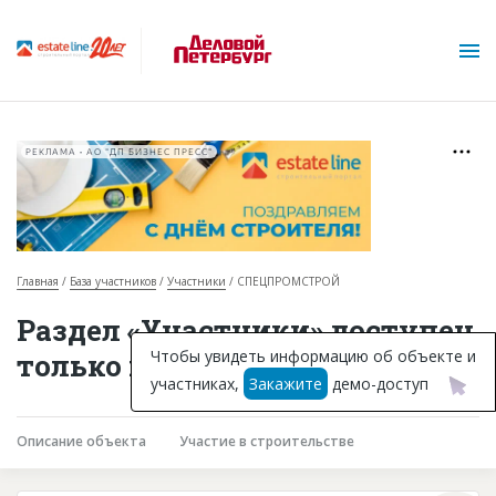
РЕКЛАМА • АО "ДП БИЗНЕС ПРЕСС"
Главная
База участников
Участники
СПЕЦПРОМСТРОЙ
О проекте
Раздел «Участники» доступен
Горячие объекты
Чтобы увидеть информацию об объекте и
только подписчикам
участниках,
Закажите
демо-доступ
База строящихся объектов
Инвестпроекты
Описание объекта
Участие в строительстве
Глоссарий