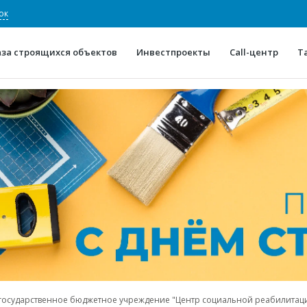
ок
аза строящихся объектов
Инвестпроекты
Call-центр
Т
О проекте
Конкурентные преимуще
Отзывы
Горячие объек
Глоссарий
Новости
 государственное бюджетное учреждение "Центр социальной реабилитац