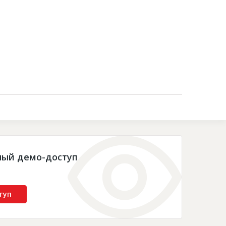
Контакты
ный демо-доступ
туп