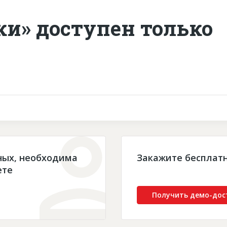
ки» доступен только
ных, необходима
Закажите бесплат
ете
Получить демо-дос