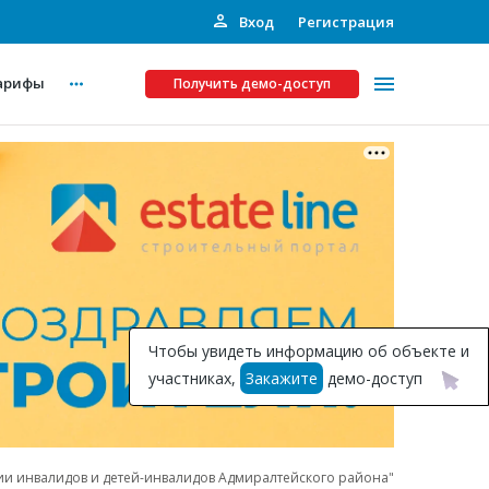
Вход
Регистрация
арифы
Получить демо-доступ
Платные услуги
ства
Рекламодателям
Call-центр
Инвестпроекты
ты
Чтобы увидеть информацию об объекте и
Подписка на Базу
участниках,
Закажите
демо-доступ
Пресс-релизы
Правила работы
ии инвалидов и детей-инвалидов Адмиралтейского района"