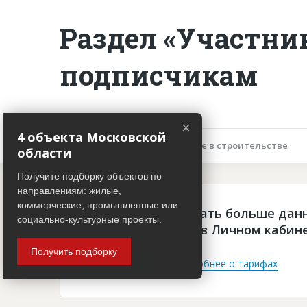
Раздел «Участни
подписчикам
×
4 объекта Московской
Описание объекта
Участие в строительстве
области
Получите подборку объектов по
направлениям: жилые,
коммерческие, промышленные или
Чтобы просматривать больше дан
социально-культурные проекты.
платная подписка в Личном кабин
Получить подборку
Войти
Подробнее о тарифах