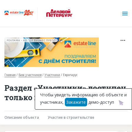
РЕКЛАМА • АО "ДП БИЗНЕС ПРЕСС"
Главная
База участников
Участники
Европарус
О проекте
Раздел «Участники» доступен
Горячие объекты
Чтобы увидеть информацию об объекте и
только подписчикам
участниках,
Закажите
демо-доступ
База строящихся объектов
Инвестпроекты
Описание объекта
Участие в строительстве
Глоссарий