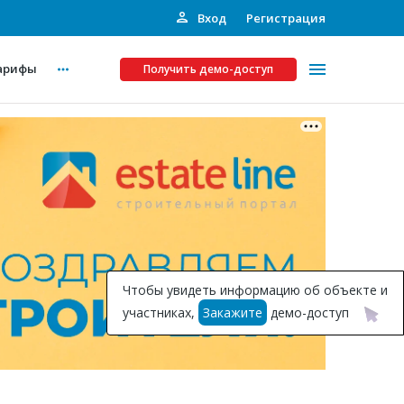
Вход
Регистрация
арифы
Получить демо-доступ
Платные услуги
ства
Рекламодателям
Call-центр
Инвестпроекты
ты
Чтобы увидеть информацию об объекте и
Подписка на Базу
участниках,
Закажите
демо-доступ
Пресс-релизы
Правила работы