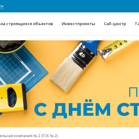
ок
аза строящихся объектов
Инвестпроекты
Call-центр
Т
О проекте
Конкурентные преимуще
Отзывы
Горячие объек
Глоссарий
Новости
ельная компания № 2 (ГСК № 2)