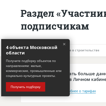
Раздел «Участни
подписчикам
×
4 объекта Московской
Описание объекта
Участие в строительстве
области
Получите подборку объектов по
направлениям: жилые,
коммерческие, промышленные или
Чтобы просматривать больше дан
социально-культурные проекты.
платная подписка в Личном кабин
Получить подборку
Войти
Подробнее о тарифах