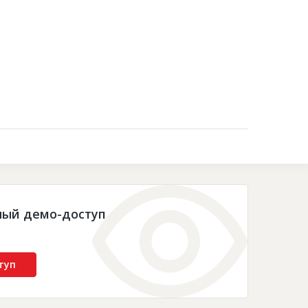
Контакты
ный демо-доступ
туп