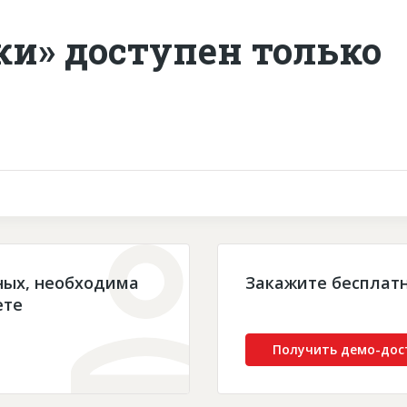
ки» доступен только
ных, необходима
Закажите бесплат
ете
Получить демо-дос