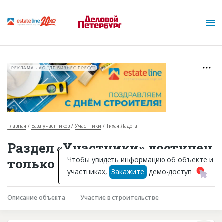
РЕКЛАМА • АО "ДП БИЗНЕС ПРЕСС"
Главная
База участников
Участники
Тихая Ладога
О проекте
Раздел «Участники» доступен
Горячие объекты
Чтобы увидеть информацию об объекте и
только подписчикам
участниках,
Закажите
демо-доступ
База строящихся объектов
Инвестпроекты
Описание объекта
Участие в строительстве
Глоссарий