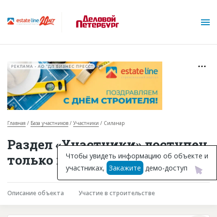
РЕКЛАМА • АО "ДП БИЗНЕС ПРЕСС"
Главная
База участников
Участники
Силанар
О проекте
Раздел «Участники» доступен
Горячие объекты
Чтобы увидеть информацию об объекте и
только подписчикам
участниках,
Закажите
демо-доступ
База строящихся объектов
Инвестпроекты
Описание объекта
Участие в строительстве
Глоссарий