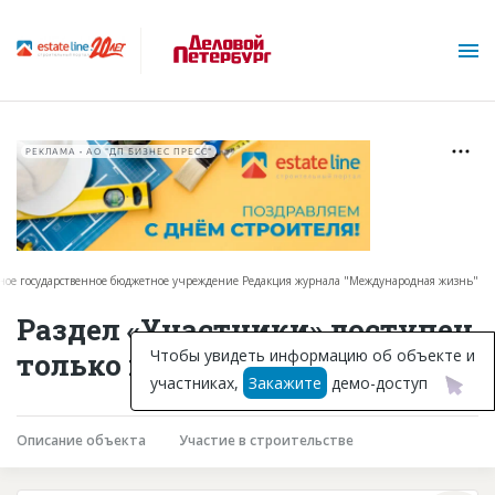
РЕКЛАМА • АО "ДП БИЗНЕС ПРЕСС"
ное государственное бюджетное учреждение Редакция журнала "Международная жизнь"
О проекте
Раздел «Участники» доступен
Горячие объекты
Чтобы увидеть информацию об объекте и
только подписчикам
участниках,
Закажите
демо-доступ
База строящихся объектов
Инвестпроекты
Описание объекта
Участие в строительстве
Глоссарий