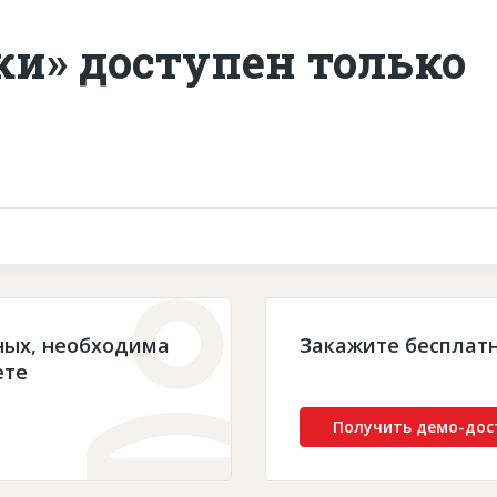
ки» доступен только
ных, необходима
Закажите бесплат
ете
Получить демо-дос