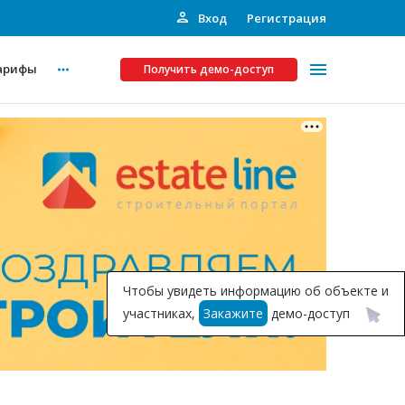
Вход
Регистрация
арифы
Получить демо-доступ
Платные услуги
ства
Рекламодателям
Call-центр
Инвестпроекты
ты
Чтобы увидеть информацию об объекте и
Подписка на Базу
участниках,
Закажите
демо-доступ
Пресс-релизы
Правила работы