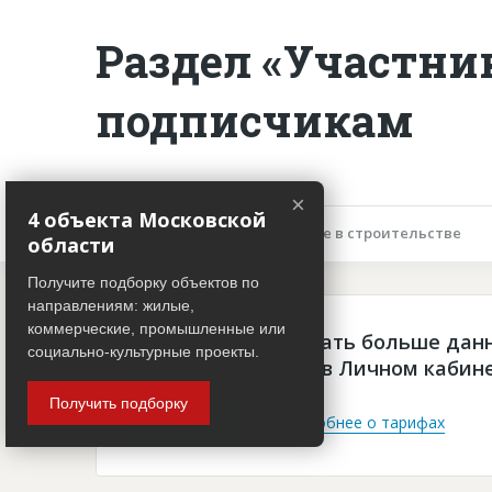
Раздел «Участни
подписчикам
×
4 объекта Московской
Описание объекта
Участие в строительстве
области
Получите подборку объектов по
направлениям: жилые,
коммерческие, промышленные или
Чтобы просматривать больше дан
социально-культурные проекты.
платная подписка в Личном кабин
Получить подборку
Войти
Подробнее о тарифах