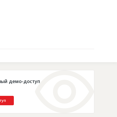
Контакты
ный демо-доступ
туп