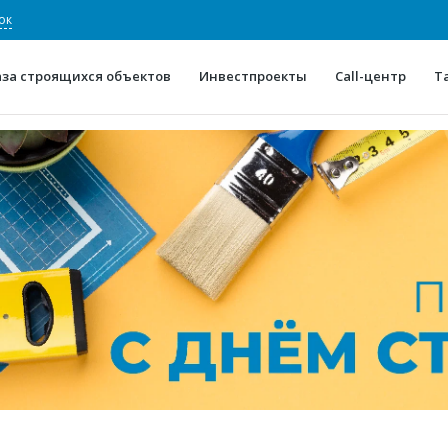
ок
аза строящихся объектов
Инвестпроекты
Call-центр
Т
О проекте
Конкурентные преимуще
Отзывы
Горячие объек
Глоссарий
Новости