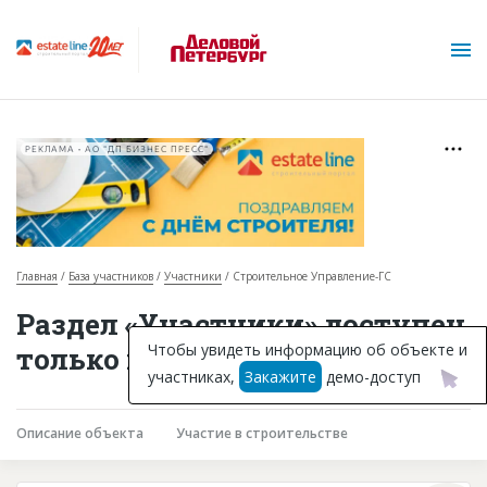
РЕКЛАМА • АО "ДП БИЗНЕС ПРЕСС"
Главная
База участников
Участники
Строительное Управление-ГС
О проекте
Раздел «Участники» доступен
Горячие объекты
Чтобы увидеть информацию об объекте и
только подписчикам
участниках,
Закажите
демо-доступ
База строящихся объектов
Инвестпроекты
Описание объекта
Участие в строительстве
Глоссарий