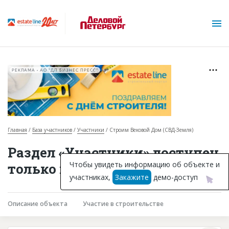
РЕКЛАМА • АО "ДП БИЗНЕС ПРЕСС"
Главная
База участников
Участники
Строим Вековой Дом (СВД-Земля)
О проекте
Раздел «Участники» доступен
Горячие объекты
Чтобы увидеть информацию об объекте и
только подписчикам
участниках,
Закажите
демо-доступ
База строящихся объектов
Инвестпроекты
Описание объекта
Участие в строительстве
Глоссарий