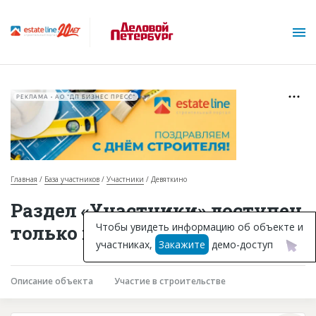
РЕКЛАМА • АО "ДП БИЗНЕС ПРЕСС"
Главная
База участников
Участники
Девяткино
О проекте
Раздел «Участники» доступен
Горячие объекты
Чтобы увидеть информацию об объекте и
только подписчикам
участниках,
Закажите
демо-доступ
База строящихся объектов
Инвестпроекты
Описание объекта
Участие в строительстве
Глоссарий