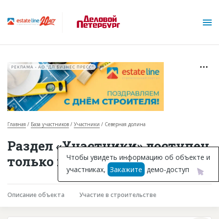
РЕКЛАМА • АО "ДП БИЗНЕС ПРЕСС"
Главная
База участников
Участники
Северная долина
О проекте
Раздел «Участники» доступен
Горячие объекты
Чтобы увидеть информацию об объекте и
только подписчикам
участниках,
Закажите
демо-доступ
База строящихся объектов
Инвестпроекты
Описание объекта
Участие в строительстве
Глоссарий