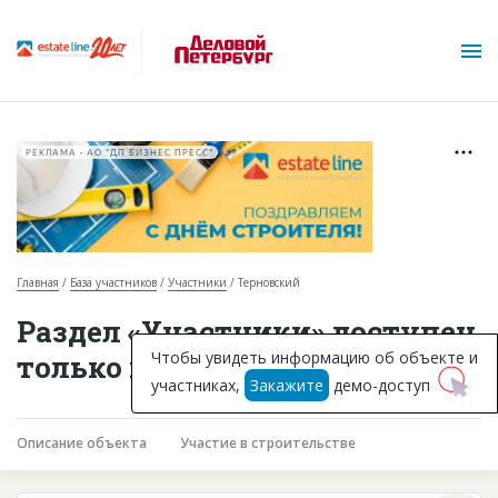
РЕКЛАМА • АО "ДП БИЗНЕС ПРЕСС"
Главная
База участников
Участники
Терновский
О проекте
Раздел «Участники» доступен
Горячие объекты
Чтобы увидеть информацию об объекте и
только подписчикам
участниках,
Закажите
демо-доступ
База строящихся объектов
Инвестпроекты
Описание объекта
Участие в строительстве
Глоссарий