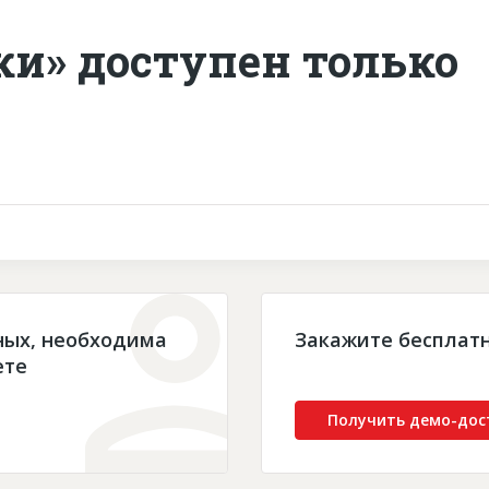
ки» доступен только
ных, необходима
Закажите бесплат
ете
Получить демо-дос