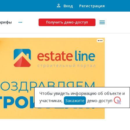
Вход
Регистрация
арифы
Получить демо-доступ
Платные услуги
ства
Рекламодателям
Call-центр
Инвестпроекты
ты
Чтобы увидеть информацию об объекте и
Подписка на Базу
участниках,
Закажите
демо-доступ
Пресс-релизы
Правила работы