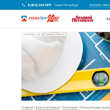
8 (812) 334-5971
Заказать звон
Санкт-Петербург
Б
РЕКЛАМА • АО "ДП БИЗНЕС ПРЕСС"
Главная
База участников
Участники
Приход Храма Архис