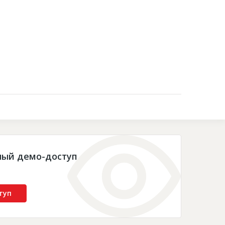
Контакты
ный демо-доступ
туп