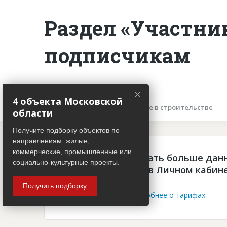
Раздел «Участни
подписчикам
×
4 объекта Московской
Описание объекта
Участие в строительстве
области
Получите подборку объектов по
направлениям: жилые,
коммерческие, промышленные или
Чтобы просматривать больше дан
социально-культурные проекты.
платная подписка в Личном кабин
Получить подборку
Войти
Подробнее о тарифах