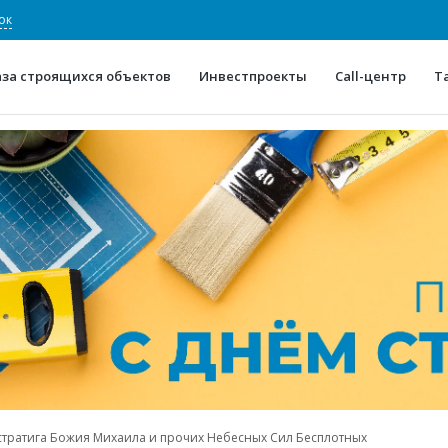
ок
аза строящихся объектов
Инвестпроекты
Call-центр
Т
О проекте
Конкурентные преимуще
Отзывы
Горячие объек
Глоссарий
Новости
тратига Божия Михаила и прочих Небесных Сил Бесплотных