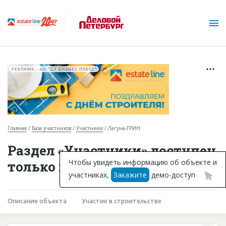
РЕКЛАМА • АО "ДП БИЗНЕС ПРЕСС"
Главная
База участников
Участники
Лагуна-ГРИН
О проекте
Раздел «Участники» доступен
Горячие объекты
Чтобы увидеть информацию об объекте и
только подписчикам
участниках,
Закажите
демо-доступ
База строящихся объектов
Инвестпроекты
Описание объекта
Участие в строительстве
Глоссарий