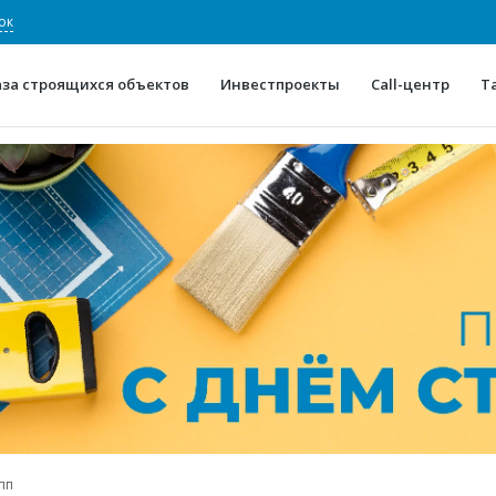
ок
аза строящихся объектов
Инвестпроекты
Call-центр
Т
О проекте
Конкурентные преимуще
Отзывы
Горячие объек
Глоссарий
Новости
пп