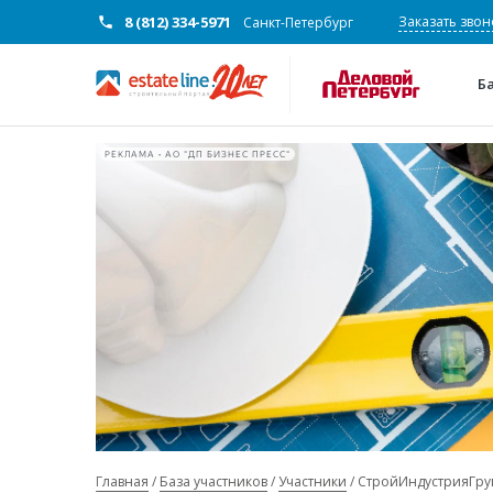
8 (812) 334-5971
Заказать звон
Санкт-Петербург
Б
РЕКЛАМА • АО "ДП БИЗНЕС ПРЕСС"
Главная
База участников
Участники
СтройИндустрияГру