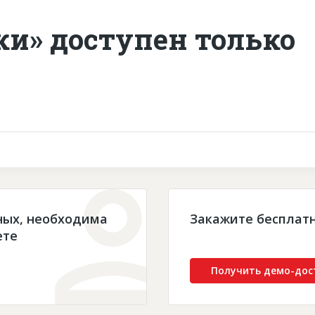
ки» доступен только
ных, необходима
Закажите бесплат
ете
Получить демо-дос