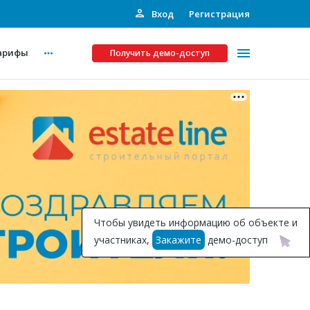
Вход
Регистрация
арифы
Получить демо-доступ
Платные услуги
ства
Рекламодателям
Call-центр
Инвестпроекты
ты
Чтобы увидеть информацию об объекте и
Подписка на Базу
участниках,
Закажите
демо-доступ
Пресс-релизы
Правила работы