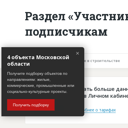
Раздел «Участни
подписчикам
×
4 объекта Московской
Описание объекта
Участие в строительстве
области
Получите подборку объектов по
направлениям: жилые,
коммерческие, промышленные или
Чтобы просматривать больше дан
социально-культурные проекты.
платная подписка в Личном кабин
Получить подборку
Войти
Подробнее о тарифах