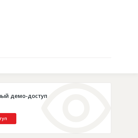
Контакты
ный демо-доступ
туп