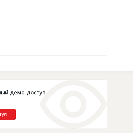
Контакты
ный демо-доступ
туп