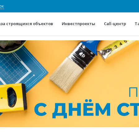
ок
аза строящихся объектов
Инвестпроекты
Call-центр
Т
О проекте
Конкурентные преимуще
Отзывы
Горячие объек
Глоссарий
Новости