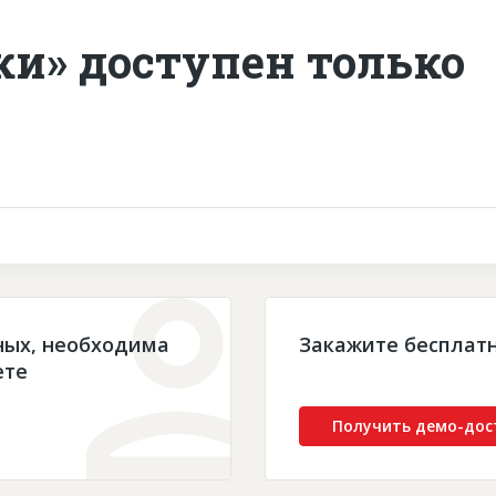
ки» доступен только
ных, необходима
Закажите бесплат
ете
Получить демо-дос