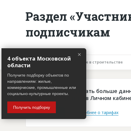
Раздел «Участни
подписчикам
×
4 объекта Московской
Описание объекта
Участие в строительстве
области
Получите подборку объектов по
направлениям: жилые,
коммерческие, промышленные или
Чтобы просматривать больше дан
социально-культурные проекты.
платная подписка в Личном кабин
Получить подборку
Войти
Подробнее о тарифах