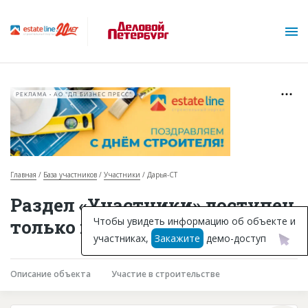
РЕКЛАМА • АО "ДП БИЗНЕС ПРЕСС"
Главная
База участников
Участники
Дарья-СТ
О проекте
Раздел «Участники» доступен
Горячие объекты
Чтобы увидеть информацию об объекте и
только подписчикам
участниках,
Закажите
демо-доступ
База строящихся объектов
Инвестпроекты
Описание объекта
Участие в строительстве
Глоссарий