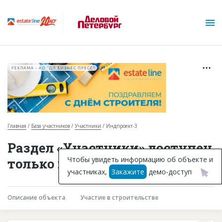
РЕКЛАМА • АО "ДП БИЗНЕС ПРЕСС"
Главная
База участников
Участники
Индпроект-3
О проекте
Раздел «Участники» доступен
Горячие объекты
Чтобы увидеть информацию об объекте и
только подписчикам
участниках,
Закажите
демо-доступ
База строящихся объектов
Инвестпроекты
Описание объекта
Участие в строительстве
Глоссарий