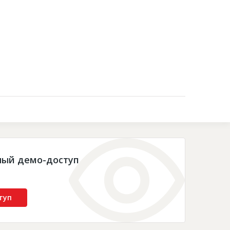
Контакты
ный демо-доступ
туп