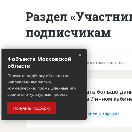
Раздел «Участни
подписчикам
×
4 объекта Московской
Описание объекта
Участие в строительстве
области
Получите подборку объектов по
направлениям: жилые,
коммерческие, промышленные или
Чтобы просматривать больше дан
социально-культурные проекты.
платная подписка в Личном кабин
Получить подборку
Войти
Подробнее о тарифах