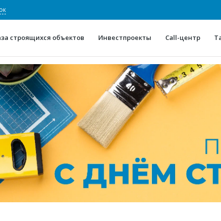
ок
аза строящихся объектов
Инвестпроекты
Call-центр
Т
О проекте
Конкурентные преимуще
Отзывы
Горячие объек
Глоссарий
Новости