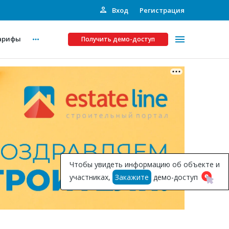
Вход
Регистрация
арифы
Получить демо-доступ
Платные услуги
ства
Рекламодателям
Call-центр
Инвестпроекты
ты
Чтобы увидеть информацию об объекте и
Подписка на Базу
участниках,
Закажите
демо-доступ
Пресс-релизы
Правила работы