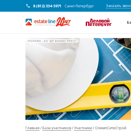
8 (812) 334-5971
Заказать звон
Санкт-Петербург
Б
РЕКЛАМА • АО "ДП БИЗНЕС ПРЕСС"
Главная
База участников
Участники
ОлимпСитиСтрой