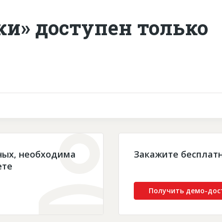
ки» доступен только
ных, необходима
Закажите бесплат
ете
Получить демо-дос