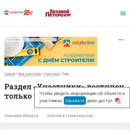
РЕКЛАМА • АО "ДП БИЗНЕС ПРЕСС"
Главная
База участников
Участники
Лада
О проекте
Раздел «Участники» доступен
Горячие объекты
Чтобы увидеть информацию об объекте и
только подписчикам
участниках,
Закажите
демо-доступ
База строящихся объектов
Инвестпроекты
Описание объекта
Участие в строительстве
Глоссарий