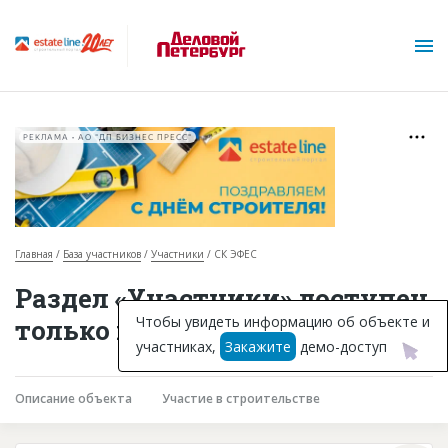
РЕКЛАМА • АО "ДП БИЗНЕС ПРЕСС"
Главная
База участников
Участники
СК ЭФЕС
О проекте
Раздел «Участники» доступен
Горячие объекты
Чтобы увидеть информацию об объекте и
только подписчикам
участниках,
Закажите
демо-доступ
База строящихся объектов
Инвестпроекты
Описание объекта
Участие в строительстве
Глоссарий