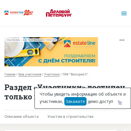
РЕКЛАМА • АО "ДП БИЗНЕС ПРЕСС"
Главная
База участников
Участники
ПКФ "Виктория-5"
О проекте
Раздел «Участники» доступен
Горячие объекты
Чтобы увидеть информацию об объекте и
только подписчикам
участниках,
Закажите
демо-доступ
База строящихся объектов
Инвестпроекты
Описание объекта
Участие в строительстве
Глоссарий