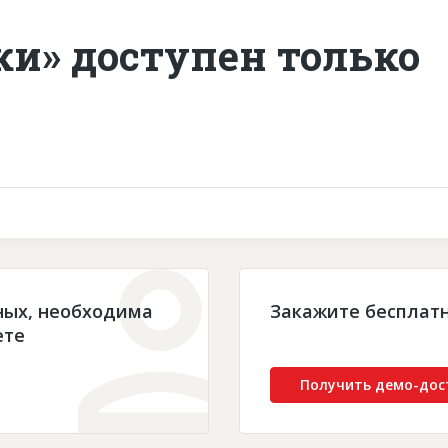
ки» доступен только
ных, необходима
Закажите бесплат
ете
Получить демо-дос