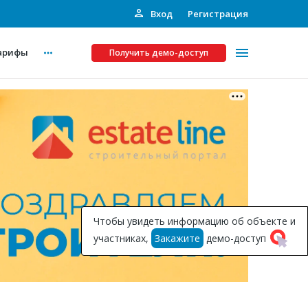
Вход
Регистрация
арифы
Получить демо-доступ
Платные услуги
ства
Рекламодателям
Call-центр
Инвестпроекты
ты
Чтобы увидеть информацию об объекте и
Подписка на Базу
участниках,
Закажите
демо-доступ
Пресс-релизы
Правила работы