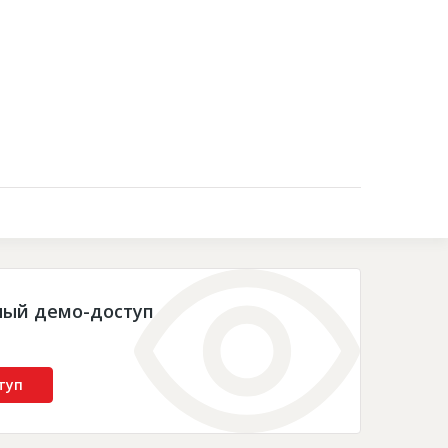
Контакты
ный демо-доступ
туп