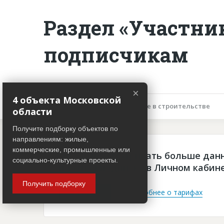
Раздел «Участни
подписчикам
×
4 объекта Московской
Описание объекта
Участие в строительстве
области
Получите подборку объектов по
направлениям: жилые,
коммерческие, промышленные или
Чтобы просматривать больше дан
социально-культурные проекты.
платная подписка в Личном кабин
Получить подборку
Войти
Подробнее о тарифах