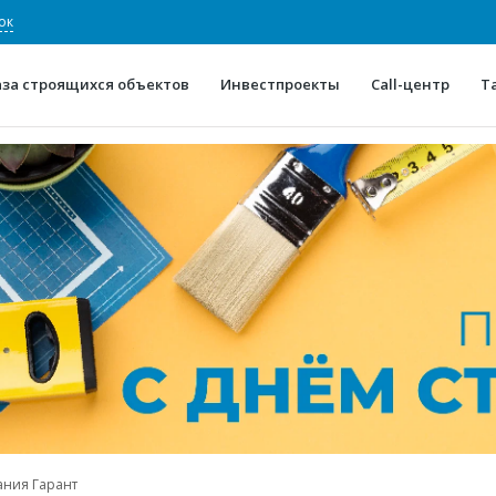
ок
аза строящихся объектов
Инвестпроекты
Call-центр
Т
О проекте
Конкурентные преимуще
Отзывы
Горячие объек
Глоссарий
Новости
ания Гарант