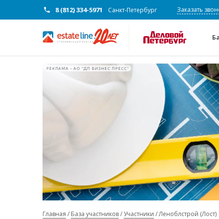
8 (812) 334-5971
Заказать звон
Санкт-Петербург
Б
РЕКЛАМА • АО "ДП БИЗНЕС ПРЕСС"
Главная
База участников
Участники
Леноблстрой (Лост)