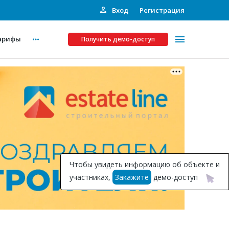
Вход
Регистрация
арифы
Получить демо-доступ
Платные услуги
ства
Рекламодателям
Call-центр
Инвестпроекты
ты
Чтобы увидеть информацию об объекте и
Подписка на Базу
участниках,
Закажите
демо-доступ
Пресс-релизы
Правила работы