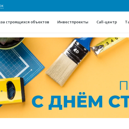
ок
аза строящихся объектов
Инвестпроекты
Call-центр
Т
О проекте
Конкурентные преимуще
Отзывы
Горячие объек
Глоссарий
Новости