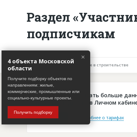
Раздел «Участни
подписчикам
×
4 объекта Московской
Описание объекта
Участие в строительстве
области
Получите подборку объектов по
направлениям: жилые,
коммерческие, промышленные или
Чтобы просматривать больше дан
социально-культурные проекты.
платная подписка в Личном кабин
Получить подборку
Войти
Подробнее о тарифах