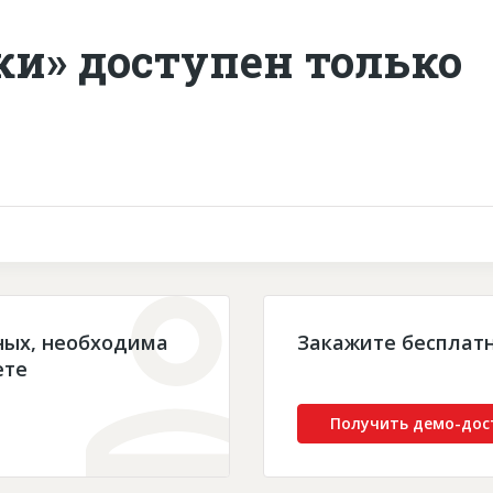
ки» доступен только
ных, необходима
Закажите бесплат
ете
Получить демо-дос