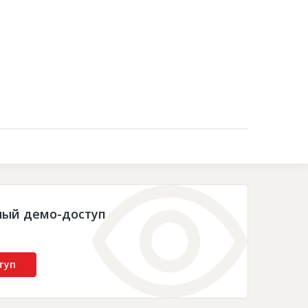
Контакты
ный демо-доступ
туп