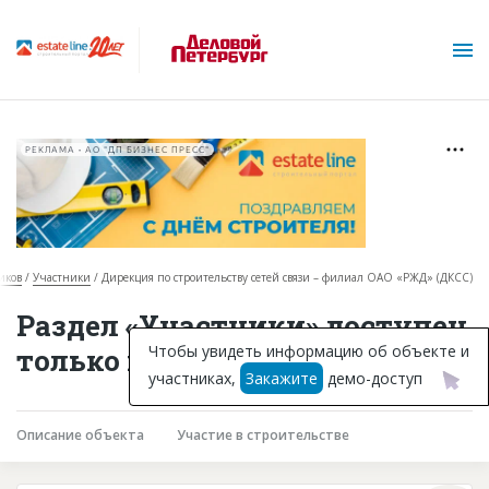
РЕКЛАМА • АО "ДП БИЗНЕС ПРЕСС"
иков
Участники
Дирекция по строительству сетей связи – филиал ОАО «РЖД» (ДКСС)
О проекте
Раздел «Участники» доступен
Горячие объекты
Чтобы увидеть информацию об объекте и
только подписчикам
участниках,
Закажите
демо-доступ
База строящихся объектов
Инвестпроекты
Описание объекта
Участие в строительстве
Глоссарий