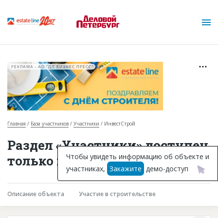
РЕКЛАМА • АО "ДП БИЗНЕС ПРЕСС"
Главная
База участников
Участники
ИнвестСтрой
О проекте
Раздел «Участники» доступен
Горячие объекты
Чтобы увидеть информацию об объекте и
только подписчикам
участниках,
Закажите
демо-доступ
База строящихся объектов
Инвестпроекты
Описание объекта
Участие в строительстве
Глоссарий