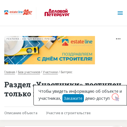
РЕКЛАМА • АО "ДП БИЗНЕС ПРЕСС"
Главная
База участников
Участники
Балтросс
О проекте
Раздел «Участники» доступен
Горячие объекты
Чтобы увидеть информацию об объекте и
только подписчикам
участниках,
Закажите
демо-доступ
База строящихся объектов
Инвестпроекты
Описание объекта
Участие в строительстве
Глоссарий