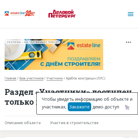
РЕКЛАМА • АО "ДП БИЗНЕС ПРЕСС"
Главная
База участников
Участники
Арабтэк констракшн (ЛЛС)
О проекте
Раздел «Участники» доступен
Горячие объекты
Чтобы увидеть информацию об объекте и
только подписчикам
участниках,
Закажите
демо-доступ
База строящихся объектов
Инвестпроекты
Описание объекта
Участие в строительстве
Глоссарий